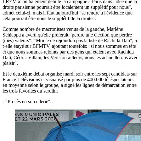
LREM a "initialement débuté la campagne à Paris dans l'idée que la
droite parisienne pourrait être localement un supplétif pour nous",
admet celui-ci, mais il faut aujourd'hui "se rendre à l'évidence que
cela pourrait être nous le supplétif de la droite".
Comme nombre de macronistes venus de la gauche, Marlène
Schiappa a averti qu'elle préférait "perdre une élection que perdre
(mes) valeurs". "Moi je ne rejoindrai pas la liste de Rachida Dati", a-
t-elle étayé sur BFMTV, ajoutant toutefois: "si nous sommes en tête
et que nous sommes rejoints par des gens qui étaient avec Rachida
Dati, Cédric Villani, les Verts ou ailleurs, nous les accueillerons avec
plaisir".
Et le deuxième débat organisé mardi soir entre les sept candidats sur
France Télévisions et visualisé par plus de 400.000 téléspectateurs
en moyenne selon le groupe, a signé les lignes de démarcation entre
les trois favorites du scrutin.
- "Procès en sorcellerie" -