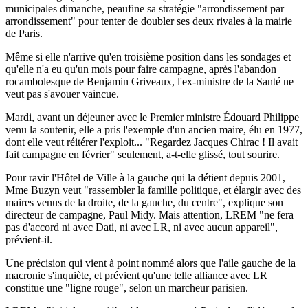
municipales dimanche, peaufine sa stratégie "arrondissement par
arrondissement" pour tenter de doubler ses deux rivales à la mairie
de Paris.
Même si elle n'arrive qu'en troisième position dans les sondages et
qu'elle n'a eu qu'un mois pour faire campagne, après l'abandon
rocambolesque de Benjamin Griveaux, l'ex-ministre de la Santé ne
veut pas s'avouer vaincue.
Mardi, avant un déjeuner avec le Premier ministre Édouard Philippe
venu la soutenir, elle a pris l'exemple d'un ancien maire, élu en 1977,
dont elle veut réitérer l'exploit... "Regardez Jacques Chirac ! Il avait
fait campagne en février" seulement, a-t-elle glissé, tout sourire.
Pour ravir l'Hôtel de Ville à la gauche qui la détient depuis 2001,
Mme Buzyn veut "rassembler la famille politique, et élargir avec des
maires venus de la droite, de la gauche, du centre", explique son
directeur de campagne, Paul Midy. Mais attention, LREM "ne fera
pas d'accord ni avec Dati, ni avec LR, ni avec aucun appareil",
prévient-il.
Une précision qui vient à point nommé alors que l'aile gauche de la
macronie s'inquiète, et prévient qu'une telle alliance avec LR
constitue une "ligne rouge", selon un marcheur parisien.