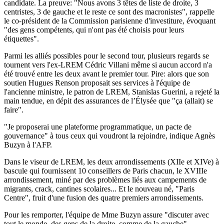
candidate. La preuve: "Nous avons 3 têtes de liste de droite, 3
centristes, 3 de gauche et le reste ce sont des macronistes", rappelle
le co-président de la Commission parisienne d'investiture, évoquant
"des gens compétents, qui n'ont pas été choisis pour leurs
étiquettes".
Parmi les alliés possibles pour le second tour, plusieurs regards se
tournent vers l'ex-LREM Cédric Villani même si aucun accord n'a
été trouvé entre les deux avant le premier tour. Pire: alors que son
soutien Hugues Renson proposait ses services à l'équipe de
l'ancienne ministre, le patron de LREM, Stanislas Guerini, a rejeté la
main tendue, en dépit des assurances de l’Élysée que "ça (allait) se
faire".
"Je proposerai une plateforme programmatique, un pacte de
gouvernance" à tous ceux qui voudront la rejoindre, indique Agnès
Buzyn à l'AFP.
Dans le viseur de LREM, les deux arrondissements (XIIe et XIVe) à
bascule qui fournissent 10 conseillers de Paris chacun, le XVIIIe
arrondissement, miné par des problèmes liés aux campements de
migrants, crack, cantines scolaires... Et le nouveau né, "Paris
Centre", fruit d'une fusion des quatre premiers arrondissements.
Pour les remporter, l'équipe de Mme Buzyn assure "discuter avec
tout le monde, des gens de la droite, comme de la gauche".