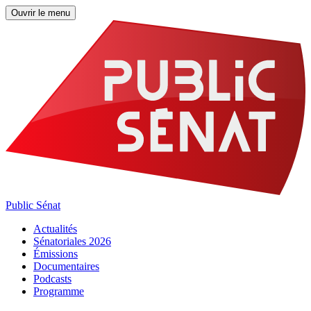
Ouvrir le menu
Public Sénat
Actualités
Sénatoriales 2026
Émissions
Documentaires
Podcasts
Programme