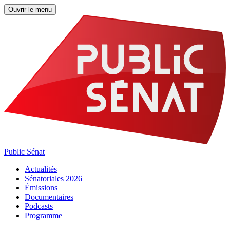
Ouvrir le menu
Public Sénat
Actualités
Sénatoriales 2026
Émissions
Documentaires
Podcasts
Programme