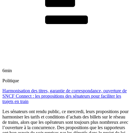
6min
Politique
Harmonisation des titres, garantie de correspondance, ouverture de
SNCF Connect : les propositions des sénateurs pour faciliter les
trajets en train
Les sénateurs ont rendu public, ce mercredi, leurs propositions pour
harmoniser les tarifs et conditions d’achats des billets sur le réseau
de trains, alors que les opérateurs sont toujours plus nombreux avec
l’ouverture à la concurrence. Des propositions que les rapporteurs
ont bon espoir de voir reprises par les députés dans le projet de loi-