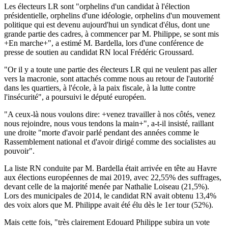
Les électeurs LR sont "orphelins d'un candidat à l'élection
présidentielle, orphelins d'une idéologie, orphelins d'un mouvement
politique qui est devenu aujourd'hui un syndicat d'élus, dont une
grande partie des cadres, à commencer par M. Philippe, se sont mis
+En marche+", a estimé M. Bardella, lors d'une conférence de
presse de soutien au candidat RN local Frédéric Groussard.
"Or il y a toute une partie des électeurs LR qui ne veulent pas aller
vers la macronie, sont attachés comme nous au retour de l'autorité
dans les quartiers, à l'école, à la paix fiscale, à la lutte contre
l'insécurité", a poursuivi le député européen.
"A ceux-là nous voulons dire: +venez travailler à nos côtés, venez
nous rejoindre, nous vous tendons la main+", a-t-il insisté, raillant
une droite "morte d'avoir parlé pendant des années comme le
Rassemblement national et d'avoir dirigé comme des socialistes au
pouvoir".
La liste RN conduite par M. Bardella était arrivée en tête au Havre
aux élections européennes de mai 2019, avec 22,55% des suffrages,
devant celle de la majorité menée par Nathalie Loiseau (21,5%).
Lors des municipales de 2014, le candidat RN avait obtenu 13,4%
des voix alors que M. Philippe avait été élu dès le 1er tour (52%).
Mais cette fois, "très clairement Edouard Philippe subira un vote