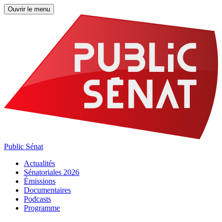
Ouvrir le menu
Public Sénat
Actualités
Sénatoriales 2026
Émissions
Documentaires
Podcasts
Programme