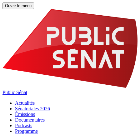
Ouvrir le menu
Public Sénat
Actualités
Sénatoriales 2026
Émissions
Documentaires
Podcasts
Programme