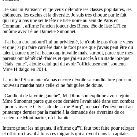
"Je suis un Parisien" et "je veux défendre les classes populaires, les
chômeurs, les exclus et la diversité. Je suis très choqué par le fait
qu'il n'y a pas une seule tête de liste noire au sein de Paris en
Commun", affirme l'ancien joueur des Bleus, tête de liste LFI en
binôme avec l'élue Danielle Simonnet.
"J'ai beau être aujourd'hui un privilégié, je n'oublie pas d'où je viens
et que j'ai pu faire carrière dans le foot parce que j'avais peut-être du
talent, parce que j'ai beaucoup travaillé mais, surtout, parce que mes
parents ont bénéficié d'aides et que j'ai eu accès à un stade lorsque
j'étais jeune", ajoute celui qui dit avoir "officieusement" soutenu
Mme Hidalgo en 2014.
La maire PS sortante n'a pas encore dévoilé sa candidature pour un
nouveau mandat mais celle-ci ne fait guère de doute.
"Candidat de la vraie gauche", M. Dhorasoo explique avoir rejoint
Mme Simonnet parce que cette dernière l'avait aidé dans son combat
"pour sauver le City stade de la rue Burq", menacé d'enlèvement au
printemps dernier par la mairie à la demande des riverains de ce
secteur de Montmartre, où il habite.
Interrogé sur les migrants, il affirme qu'"il faut tout faire pour reloger
et offrir un travail à tous ces migrants qui arrivent dans la capitale.