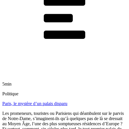
5min
Politique
Paris, le mystère d’un palais disparu
Les promeneurs, touristes ou Parisiens qui déambulent sur le parvis
de Notre-Dame, s’imaginent-ils qu’à quelques pas de là se dressait
au Moyen Âge, l’une des plus somptueuses résidences d’Europe ?
Et surtout, comment, six siècles plus tard, le tout premier palais de