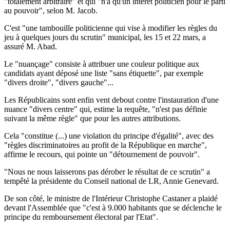
"totalement arbitraire" et qui "n'a qu'un intérêt politicien pour le parti
au pouvoir", selon M. Jacob.
C'est "une tambouille politicienne qui vise à modifier les règles du
jeu à quelques jours du scrutin" municipal, les 15 et 22 mars, a
assuré M. Abad.
Le "nuançage" consiste à attribuer une couleur politique aux
candidats ayant déposé une liste "sans étiquette", par exemple
"divers droite", "divers gauche"...
Les Républicains sont enfin vent debout contre l'instauration d'une
nuance "divers centre" qui, estime la requête, "n'est pas définie
suivant la même règle" que pour les autres attributions.
Cela "constitue (...) une violation du principe d'égalité", avec des
"règles discriminatoires au profit de la République en marche",
affirme le recours, qui pointe un "détournement de pouvoir".
"Nous ne nous laisserons pas dérober le résultat de ce scrutin" a
tempêté la présidente du Conseil national de LR, Annie Genevard.
De son côté, le ministre de l'Intérieur Christophe Castaner a plaidé
devant l'Assemblée que "c'est à 9.000 habitants que se déclenche le
principe du remboursement électoral par l'Etat".