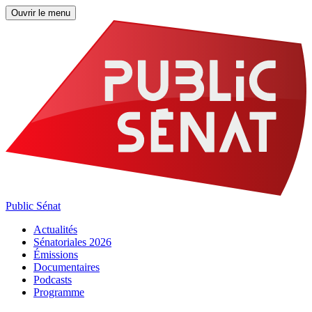
Ouvrir le menu
Public Sénat
Actualités
Sénatoriales 2026
Émissions
Documentaires
Podcasts
Programme