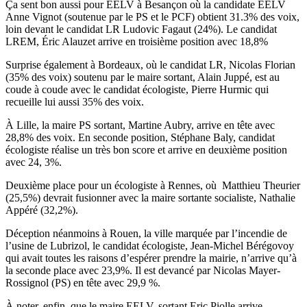
Ça sent bon aussi pour EELV à Besançon où la candidate EELV
Anne Vignot (soutenue par le PS et le PCF) obtient 31.3% des voix,
loin devant le candidat LR Ludovic Fagaut (24%). Le candidat
LREM, Éric Alauzet arrive en troisième position avec 18,8%
Surprise également à Bordeaux, où le candidat LR, Nicolas Florian
(35% des voix) soutenu par le maire sortant, Alain Juppé, est au
coude à coude avec le candidat écologiste, Pierre Hurmic qui
recueille lui aussi 35% des voix.
À Lille, la maire PS sortant, Martine Aubry, arrive en tête avec
28,8% des voix. En seconde position, Stéphane Baly, candidat
écologiste réalise un très bon score et arrive en deuxième position
avec 24, 3%.
Deuxième place pour un écologiste à Rennes, où Matthieu Theurier
(25,5%) devrait fusionner avec la maire sortante socialiste, Nathalie
Appéré (32,2%).
Déception néanmoins à Rouen, la ville marquée par l’incendie de
l’usine de Lubrizol, le candidat écologiste, Jean-Michel Bérégovoy
qui avait toutes les raisons d’espérer prendre la mairie, n’arrive qu’à
la seconde place avec 23,9%. Il est devancé par Nicolas Mayer-
Rossignol (PS) en tête avec 29,9 %.
À noter, enfin, que le maire EELV, sortant Eric Piolle arrive