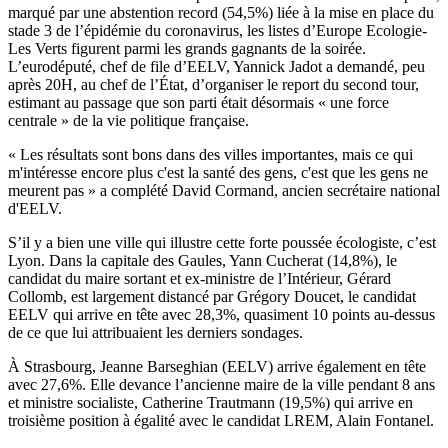
marqué par une abstention record (54,5%) liée à la mise en place du
stade 3 de l’épidémie du coronavirus, les listes d’Europe Ecologie-
Les Verts figurent parmi les grands gagnants de la soirée.
L’eurodéputé, chef de file d’EELV, Yannick Jadot a demandé, peu
après 20H, au chef de l’État, d’organiser le report du second tour,
estimant au passage que son parti était désormais « une force
centrale » de la vie politique française.
« Les résultats sont bons dans des villes importantes, mais ce qui
m'intéresse encore plus c'est la santé des gens, c'est que les gens ne
meurent pas » a complété David Cormand, ancien secrétaire national
d'EELV.
S’il y a bien une ville qui illustre cette forte poussée écologiste, c’est
Lyon. Dans la capitale des Gaules, Yann Cucherat (14,8%), le
candidat du maire sortant et ex-ministre de l’Intérieur, Gérard
Collomb, est largement distancé par Grégory Doucet, le candidat
EELV qui arrive en tête avec 28,3%, quasiment 10 points au-dessus
de ce que lui attribuaient les derniers sondages.
À Strasbourg, Jeanne Barseghian (EELV) arrive également en tête
avec 27,6%. Elle devance l’ancienne maire de la ville pendant 8 ans
et ministre socialiste, Catherine Trautmann (19,5%) qui arrive en
troisième position à égalité avec le candidat LREM, Alain Fontanel.