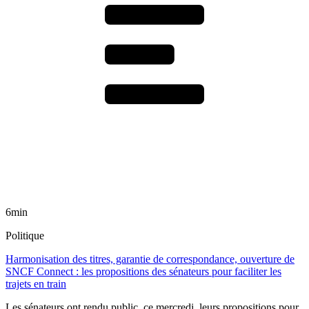
6min
Politique
Harmonisation des titres, garantie de correspondance, ouverture de
SNCF Connect : les propositions des sénateurs pour faciliter les
trajets en train
Les sénateurs ont rendu public, ce mercredi, leurs propositions pour