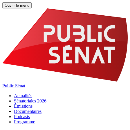
Ouvrir le menu
Public Sénat
Actualités
Sénatoriales 2026
Émissions
Documentaires
Podcasts
Programme