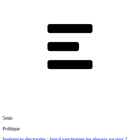
5min
Politique
Ingérences électorales : faut-il sanctionner les réseaux sociaux ?