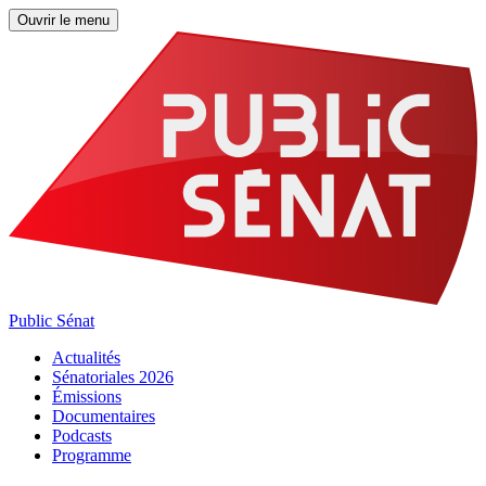
Ouvrir le menu
Public Sénat
Actualités
Sénatoriales 2026
Émissions
Documentaires
Podcasts
Programme