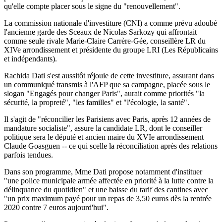
qu'elle compte placer sous le signe du "renouvellement".
La commission nationale d'investiture (CNI) a comme prévu adoubé
l'ancienne garde des Sceaux de Nicolas Sarkozy qui affrontait
comme seule rivale Marie-Claire Carrère-Gée, conseillère LR du
XIVe arrondissement et présidente du groupe LRI (Les Républicains
et indépendants).
Rachida Dati s'est aussitôt réjouie de cette investiture, assurant dans
un communiqué transmis à l'AFP que sa campagne, placée sous le
slogan "Engagés pour changer Paris", aurait comme priorités "la
sécurité, la propreté", "les familles" et "l'écologie, la santé".
Il s'agit de "réconcilier les Parisiens avec Paris, après 12 années de
mandature socialiste", assure la candidate LR, dont le conseiller
politique sera le député et ancien maire du XVIe arrondissement
Claude Goasguen -- ce qui scelle la réconciliation après des relations
parfois tendues.
Dans son programme, Mme Dati propose notamment d'instituer
"une police municipale armée affectée en priorité à la lutte contre la
délinquance du quotidien" et une baisse du tarif des cantines avec
"un prix maximum payé pour un repas de 3,50 euros dès la rentrée
2020 contre 7 euros aujourd'hui".