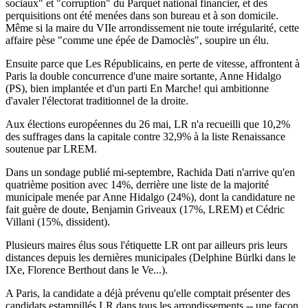
sociaux" et "corruption" du Parquet national financier, et des
perquisitions ont été menées dans son bureau et à son domicile.
Même si la maire du VIIe arrondissement nie toute irrégularité, cette
affaire pèse "comme une épée de Damoclès", soupire un élu.
Ensuite parce que Les Républicains, en perte de vitesse, affrontent à
Paris la double concurrence d'une maire sortante, Anne Hidalgo
(PS), bien implantée et d'un parti En Marche! qui ambitionne
d'avaler l'électorat traditionnel de la droite.
Aux élections européennes du 26 mai, LR n'a recueilli que 10,2%
des suffrages dans la capitale contre 32,9% à la liste Renaissance
soutenue par LREM.
Dans un sondage publié mi-septembre, Rachida Dati n'arrive qu'en
quatrième position avec 14%, derrière une liste de la majorité
municipale menée par Anne Hidalgo (24%), dont la candidature ne
fait guère de doute, Benjamin Griveaux (17%, LREM) et Cédric
Villani (15%, dissident).
Plusieurs maires élus sous l'étiquette LR ont par ailleurs pris leurs
distances depuis les dernières municipales (Delphine Bürlki dans le
IXe, Florence Berthout dans le Ve...).
A Paris, la candidate a déjà prévenu qu'elle comptait présenter des
candidats estampillés LR dans tous les arrondissements -- une façon