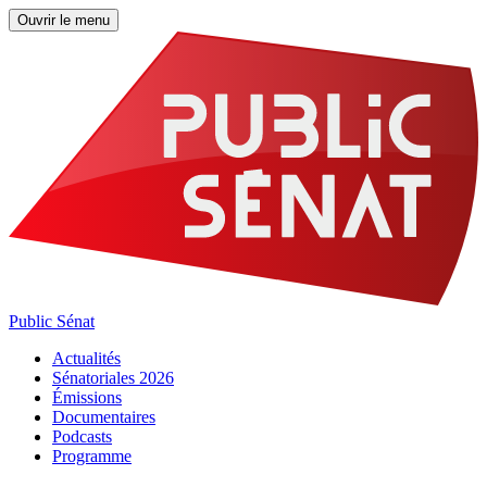
Ouvrir le menu
Public Sénat
Actualités
Sénatoriales 2026
Émissions
Documentaires
Podcasts
Programme