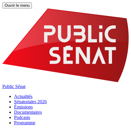
Ouvrir le menu
Public Sénat
Actualités
Sénatoriales 2026
Émissions
Documentaires
Podcasts
Programme