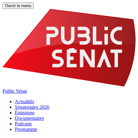
Ouvrir le menu
Public Sénat
Actualités
Sénatoriales 2026
Émissions
Documentaires
Podcasts
Programme