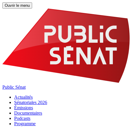
Ouvrir le menu
Public Sénat
Actualités
Sénatoriales 2026
Émissions
Documentaires
Podcasts
Programme