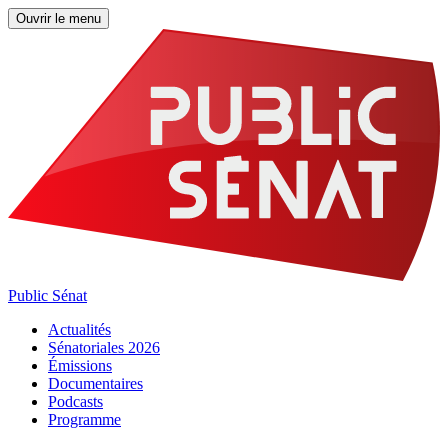
Ouvrir le menu
Public Sénat
Actualités
Sénatoriales 2026
Émissions
Documentaires
Podcasts
Programme