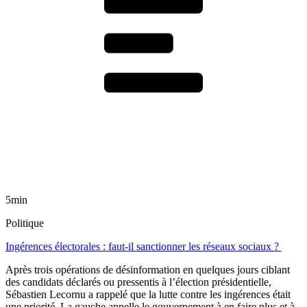
5min
Politique
Ingérences électorales : faut-il sanctionner les réseaux sociaux ?
Après trois opérations de désinformation en quelques jours ciblant
des candidats déclarés ou pressentis à l’élection présidentielle,
Sébastien Lecornu a rappelé que la lutte contre les ingérences était
une priorité. La gauche appelle le gouvernement à en faire plus et à