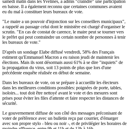
samedi matin dans les Yvelines, a admis "craindre" une participation
en baisse. Il a également reconnu que certaines communes avaient
eu du mal à constituer leurs bureaux de vote.
"Le maire a un pouvoir d'injonction sur les conseillers municipaux",
a rappelé au passage celui dont le ministère est chargé d'organiser le
scrutin. "En cas de constat de carence, le maire peut se tourner vers
le préfet qui peut contraindre un certain nombre de personnes à tenir
les bureaux de vote."
D'après un sondage Elabe diffusé vendredi, 58% des Français
estiment qu'Emmanuel Macron a eu raison jeudi de maintenir les
élections. Mais ils sont désormais aussi 61% à se dire "inquiets" de
la propagation du virus, soit 13 points de plus que lors d'une
précédente enquête réalisée en début de semaine.
Dans les bureaux de vote, on se prépare à accueillir les électeurs
dans les meilleures conditions possibles: poignées de porte, tables,
isoloirs... tout doit être nettoyé avant le vote et des mesures sont
prises pour éviter les files d'attente et faire respecter les distances de
sécurité.
Le gouvernement diffuse de son côté des messages préconisant de
voter de préférence avec un bulletin reçu par courrier, d'émarger
avec son propre stylo - bleu ou noir -, et de privilégier les horaires de
moindre affluence, entre 9h et 11h et de 13h à 16h.