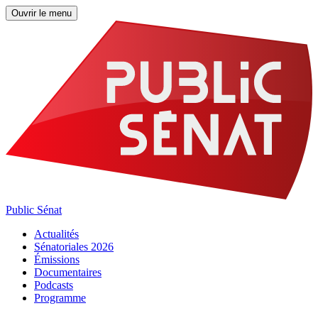
Ouvrir le menu
Public Sénat
Actualités
Sénatoriales 2026
Émissions
Documentaires
Podcasts
Programme