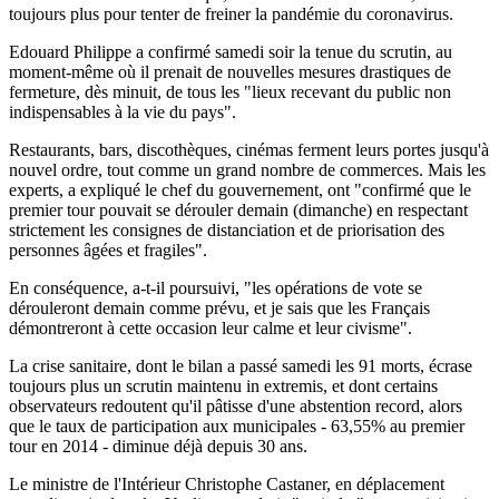
toujours plus pour tenter de freiner la pandémie du coronavirus.
Edouard Philippe a confirmé samedi soir la tenue du scrutin, au
moment-même où il prenait de nouvelles mesures drastiques de
fermeture, dès minuit, de tous les "lieux recevant du public non
indispensables à la vie du pays".
Restaurants, bars, discothèques, cinémas ferment leurs portes jusqu'à
nouvel ordre, tout comme un grand nombre de commerces. Mais les
experts, a expliqué le chef du gouvernement, ont "confirmé que le
premier tour pouvait se dérouler demain (dimanche) en respectant
strictement les consignes de distanciation et de priorisation des
personnes âgées et fragiles".
En conséquence, a-t-il poursuivi, "les opérations de vote se
dérouleront demain comme prévu, et je sais que les Français
démontreront à cette occasion leur calme et leur civisme".
La crise sanitaire, dont le bilan a passé samedi les 91 morts, écrase
toujours plus un scrutin maintenu in extremis, et dont certains
observateurs redoutent qu'il pâtisse d'une abstention record, alors
que le taux de participation aux municipales - 63,55% au premier
tour en 2014 - diminue déjà depuis 30 ans.
Le ministre de l'Intérieur Christophe Castaner, en déplacement