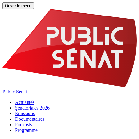
Ouvrir le menu
Public Sénat
Actualités
Sénatoriales 2026
Émissions
Documentaires
Podcasts
Programme