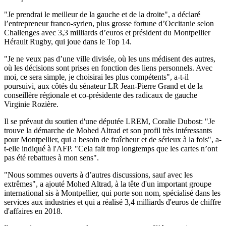
"Je prendrai le meilleur de la gauche et de la droite", a déclaré
l’entrepreneur franco-syrien, plus grosse fortune d’Occitanie selon
Challenges avec 3,3 milliards d’euros et président du Montpellier
Hérault Rugby, qui joue dans le Top 14.
"Je ne veux pas d’une ville divisée, où les uns médisent des autres,
où les décisions sont prises en fonction des liens personnels. Avec
moi, ce sera simple, je choisirai les plus compétents", a-t-il
poursuivi, aux côtés du sénateur LR Jean-Pierre Grand et de la
conseillère régionale et co-présidente des radicaux de gauche
Virginie Rozière.
Il se prévaut du soutien d'une députée LREM, Coralie Dubost: "Je
trouve la démarche de Mohed Altrad et son profil très intéressants
pour Montpellier, qui a besoin de fraîcheur et de sérieux à la fois", a-
t-elle indiqué à l'AFP. "Cela fait trop longtemps que les cartes n’ont
pas été rebattues à mon sens".
"Nous sommes ouverts à d’autres discussions, sauf avec les
extrêmes", a ajouté Mohed Altrad, à la tête d'un important groupe
international sis à Montpellier, qui porte son nom, spécialisé dans les
services aux industries et qui a réalisé 3,4 milliards d'euros de chiffre
d'affaires en 2018.