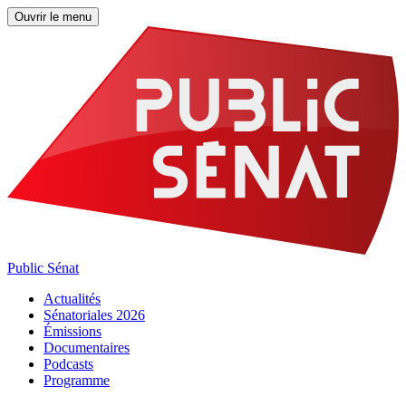
Ouvrir le menu
Public Sénat
Actualités
Sénatoriales 2026
Émissions
Documentaires
Podcasts
Programme