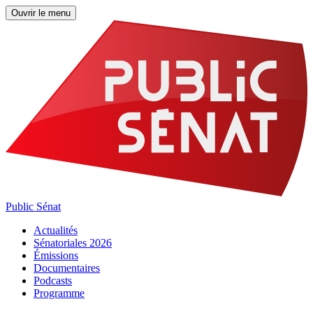
Ouvrir le menu
Public Sénat
Actualités
Sénatoriales 2026
Émissions
Documentaires
Podcasts
Programme