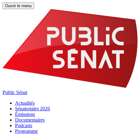
Ouvrir le menu
Public Sénat
Actualités
Sénatoriales 2026
Émissions
Documentaires
Podcasts
Programme