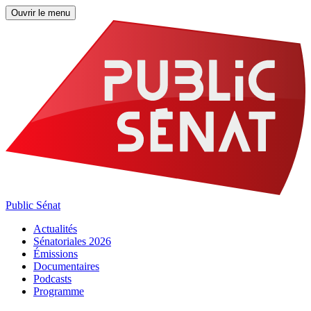
Ouvrir le menu
Public Sénat
Actualités
Sénatoriales 2026
Émissions
Documentaires
Podcasts
Programme