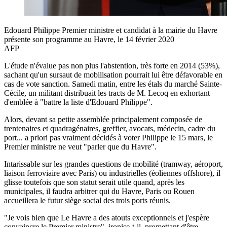
Edouard Philippe Premier ministre et candidat à la mairie du Havre
présente son programme au Havre, le 14 février 2020
AFP
L'étude n'évalue pas non plus l'abstention, très forte en 2014 (53%),
sachant qu'un sursaut de mobilisation pourrait lui être défavorable en
cas de vote sanction. Samedi matin, entre les étals du marché Sainte-
Cécile, un militant distribuait les tracts de M. Lecoq en exhortant
d'emblée à "battre la liste d'Edouard Philippe".
Alors, devant sa petite assemblée principalement composée de
trentenaires et quadragénaires, greffier, avocats, médecin, cadre du
port... a priori pas vraiment décidés à voter Philippe le 15 mars, le
Premier ministre ne veut "parler que du Havre".
Intarissable sur les grandes questions de mobilité (tramway, aéroport,
liaison ferroviaire avec Paris) ou industrielles (éoliennes offshore), il
glisse toutefois que son statut serait utile quand, après les
municipales, il faudra arbitrer qui du Havre, Paris ou Rouen
accueillera le futur siège social des trois ports réunis.
"Je vois bien que Le Havre a des atouts exceptionnels et j'espère
convaincre le Premier ministre", ironise-t-il, promettant d'être