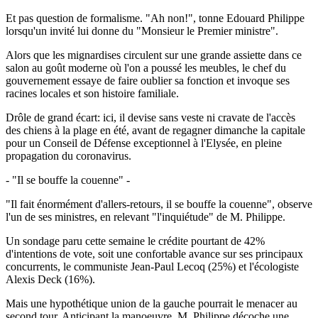
Et pas question de formalisme. "Ah non!", tonne Edouard Philippe
lorsqu'un invité lui donne du "Monsieur le Premier ministre".
Alors que les mignardises circulent sur une grande assiette dans ce
salon au goût moderne où l'on a poussé les meubles, le chef du
gouvernement essaye de faire oublier sa fonction et invoque ses
racines locales et son histoire familiale.
Drôle de grand écart: ici, il devise sans veste ni cravate de l'accès
des chiens à la plage en été, avant de regagner dimanche la capitale
pour un Conseil de Défense exceptionnel à l'Elysée, en pleine
propagation du coronavirus.
- "Il se bouffe la couenne" -
"Il fait énormément d'allers-retours, il se bouffe la couenne", observe
l'un de ses ministres, en relevant "l'inquiétude" de M. Philippe.
Un sondage paru cette semaine le crédite pourtant de 42%
d'intentions de vote, soit une confortable avance sur ses principaux
concurrents, le communiste Jean-Paul Lecoq (25%) et l'écologiste
Alexis Deck (16%).
Mais une hypothétique union de la gauche pourrait le menacer au
second tour. Anticipant la manoeuvre, M. Philippe décoche une