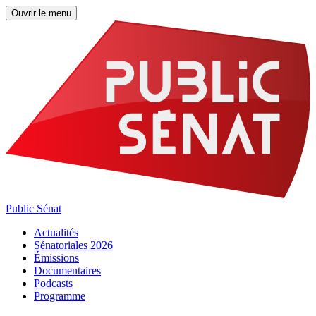
Ouvrir le menu
Public Sénat
Actualités
Sénatoriales 2026
Émissions
Documentaires
Podcasts
Programme