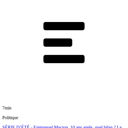
7min
Politique
SÉRIE D’ÉTÉ - Emmanuel Macron, 10 ans après, quel bilan ? Le