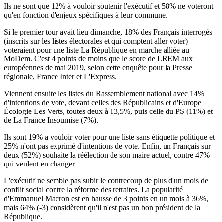
Ils ne sont que 12% à vouloir soutenir l'exécutif et 58% ne voteront
qu'en fonction d'enjeux spécifiques à leur commune.
Si le premier tour avait lieu dimanche, 18% des Français interrogés
(inscrits sur les listes électorales et qui comptent aller voter)
voteraient pour une liste La République en marche alliée au
MoDem. C'est 4 points de moins que le score de LREM aux
européennes de mai 2019, selon cette enquête pour la Presse
régionale, France Inter et L'Express.
Viennent ensuite les listes du Rassemblement national avec 14%
d'intentions de vote, devant celles des Républicains et d'Europe
Écologie Les Verts, toutes deux à 13,5%, puis celle du PS (11%) et
de La France Insoumise (7%).
Ils sont 19% a vouloir voter pour une liste sans étiquette politique et
25% n'ont pas exprimé d'intentions de vote. Enfin, un Français sur
deux (52%) souhaite la réélection de son maire actuel, contre 47%
qui veulent en changer.
L'exécutif ne semble pas subir le contrecoup de plus d'un mois de
conflit social contre la réforme des retraites. La popularité
d'Emmanuel Macron est en hausse de 3 points en un mois à 36%,
mais 64% (-3) considèrent qu'il n'est pas un bon président de la
République.