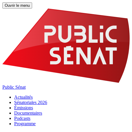
Ouvrir le menu
Public Sénat
Actualités
Sénatoriales 2026
Émissions
Documentaires
Podcasts
Programme