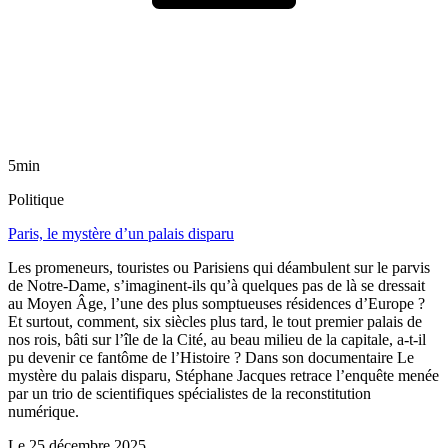
5min
Politique
Paris, le mystère d’un palais disparu
Les promeneurs, touristes ou Parisiens qui déambulent sur le parvis
de Notre-Dame, s’imaginent-ils qu’à quelques pas de là se dressait
au Moyen Âge, l’une des plus somptueuses résidences d’Europe ?
Et surtout, comment, six siècles plus tard, le tout premier palais de
nos rois, bâti sur l’île de la Cité, au beau milieu de la capitale, a-t-il
pu devenir ce fantôme de l’Histoire ? Dans son documentaire Le
mystère du palais disparu, Stéphane Jacques retrace l’enquête menée
par un trio de scientifiques spécialistes de la reconstitution
numérique.
Le
25 décembre 2025