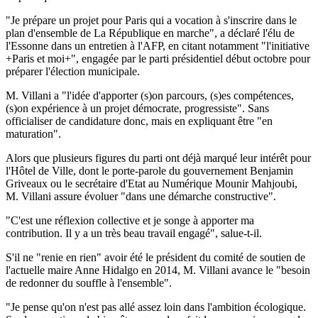
"Je prépare un projet pour Paris qui a vocation à s'inscrire dans le
plan d'ensemble de La République en marche", a déclaré l'élu de
l'Essonne dans un entretien à l'AFP, en citant notamment "l'initiative
+Paris et moi+", engagée par le parti présidentiel début octobre pour
préparer l'élection municipale.
M. Villani a "l'idée d'apporter (s)on parcours, (s)es compétences,
(s)on expérience à un projet démocrate, progressiste". Sans
officialiser de candidature donc, mais en expliquant être "en
maturation".
Alors que plusieurs figures du parti ont déjà marqué leur intérêt pour
l'Hôtel de Ville, dont le porte-parole du gouvernement Benjamin
Griveaux ou le secrétaire d'Etat au Numérique Mounir Mahjoubi,
M. Villani assure évoluer "dans une démarche constructive".
"C'est une réflexion collective et je songe à apporter ma
contribution. Il y a un très beau travail engagé", salue-t-il.
S'il ne "renie en rien" avoir été le président du comité de soutien de
l'actuelle maire Anne Hidalgo en 2014, M. Villani avance le "besoin
de redonner du souffle à l'ensemble".
"Je pense qu'on n'est pas allé assez loin dans l'ambition écologique.