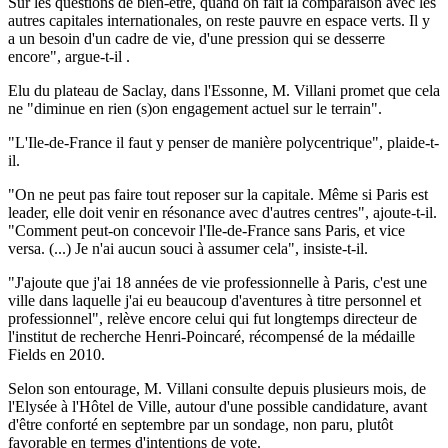
Sur les questions de bien-être, quand on fait la comparaison avec les
autres capitales internationales, on reste pauvre en espace verts. Il y
a un besoin d'un cadre de vie, d'une pression qui se desserre
encore", argue-t-il .
Elu du plateau de Saclay, dans l'Essonne, M. Villani promet que cela
ne "diminue en rien (s)on engagement actuel sur le terrain".
"L'Ile-de-France il faut y penser de manière polycentrique", plaide-t-
il.
"On ne peut pas faire tout reposer sur la capitale. Même si Paris est
leader, elle doit venir en résonance avec d'autres centres", ajoute-t-il.
"Comment peut-on concevoir l'Ile-de-France sans Paris, et vice
versa. (...) Je n'ai aucun souci à assumer cela", insiste-t-il.
"J'ajoute que j'ai 18 années de vie professionnelle à Paris, c'est une
ville dans laquelle j'ai eu beaucoup d'aventures à titre personnel et
professionnel", relève encore celui qui fut longtemps directeur de
l'institut de recherche Henri-Poincaré, récompensé de la médaille
Fields en 2010.
Selon son entourage, M. Villani consulte depuis plusieurs mois, de
l'Elysée à l'Hôtel de Ville, autour d'une possible candidature, avant
d'être conforté en septembre par un sondage, non paru, plutôt
favorable en termes d'intentions de vote.