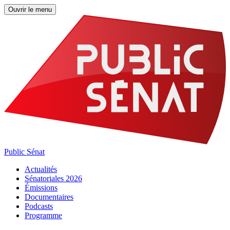
Ouvrir le menu
Public Sénat
Actualités
Sénatoriales 2026
Émissions
Documentaires
Podcasts
Programme