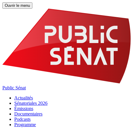
Ouvrir le menu
Public Sénat
Actualités
Sénatoriales 2026
Émissions
Documentaires
Podcasts
Programme