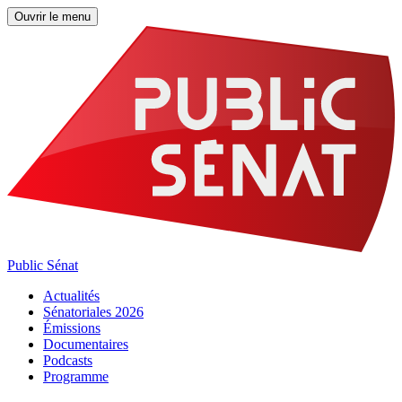
Ouvrir le menu
Public Sénat
Actualités
Sénatoriales 2026
Émissions
Documentaires
Podcasts
Programme