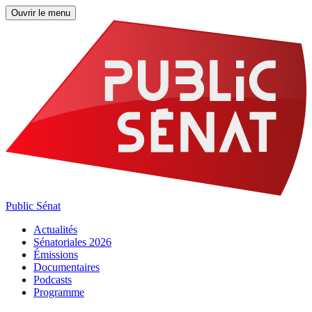
Ouvrir le menu
Public Sénat
Actualités
Sénatoriales 2026
Émissions
Documentaires
Podcasts
Programme