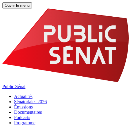
Ouvrir le menu
Public Sénat
Actualités
Sénatoriales 2026
Émissions
Documentaires
Podcasts
Programme