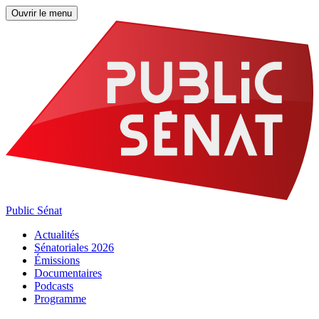
Ouvrir le menu
Public Sénat
Actualités
Sénatoriales 2026
Émissions
Documentaires
Podcasts
Programme