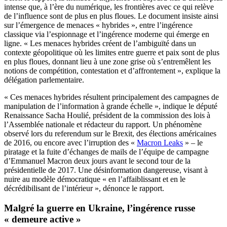
intense que, à l’ère du numérique, les frontières avec ce qui relève
de l’influence sont de plus en plus floues. Le document insiste ainsi
sur l’émergence de menaces « hybrides », entre l’ingérence
classique via l’espionnage et l’ingérence moderne qui émerge en
ligne. « Les menaces hybrides créent de l’ambiguïté dans un
contexte géopolitique où les limites entre guerre et paix sont de plus
en plus floues, donnant lieu à une zone grise où s’entremêlent les
notions de compétition, contestation et d’affrontement », explique la
délégation parlementaire.
« Ces menaces hybrides résultent principalement des campagnes de
manipulation de l’information à grande échelle », indique le député
Renaissance Sacha Houlié, président de la commission des lois à
l’Assemblée nationale et rédacteur du rapport. Un phénomène
observé lors du referendum sur le Brexit, des élections américaines
de 2016, ou encore avec l’irruption des «
Macron Leaks
» – le
piratage et la fuite d’échanges de mails de l’équipe de campagne
d’Emmanuel Macron deux jours avant le second tour de la
présidentielle de 2017. Une désinformation dangereuse, visant à
nuire au modèle démocratique « en l’affaiblissant et en le
décrédibilisant de l’intérieur », dénonce le rapport.
Malgré la guerre en Ukraine, l’ingérence russe
« demeure active »