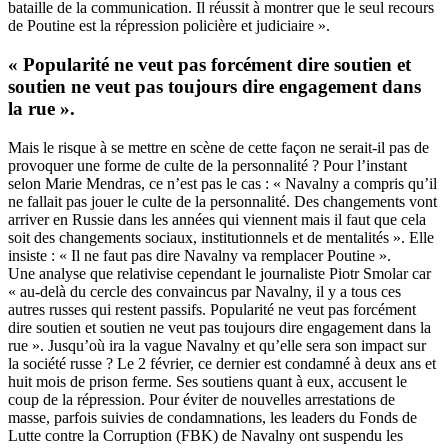
bataille de la communication. Il réussit à montrer que le seul recours
de Poutine est la répression policière et judiciaire ».
« Popularité ne veut pas forcément dire soutien et
soutien ne veut pas toujours dire engagement dans
la rue ».
Mais le risque à se mettre en scène de cette façon ne serait-il pas de
provoquer une forme de culte de la personnalité ? Pour l’instant
selon Marie Mendras, ce n’est pas le cas : « Navalny a compris qu’il
ne fallait pas jouer le culte de la personnalité. Des changements vont
arriver en Russie dans les années qui viennent mais il faut que cela
soit des changements sociaux, institutionnels et de mentalités ». Elle
insiste : « Il ne faut pas dire Navalny va remplacer Poutine ».
Une analyse que relativise cependant le journaliste Piotr Smolar car
« au-delà du cercle des convaincus par Navalny, il y a tous ces
autres russes qui restent passifs. Popularité ne veut pas forcément
dire soutien et soutien ne veut pas toujours dire engagement dans la
rue ». Jusqu’où ira la vague Navalny et qu’elle sera son impact sur
la société russe ? Le 2 février, ce dernier est condamné à deux ans et
huit mois de prison ferme. Ses soutiens quant à eux, accusent le
coup de la répression. Pour éviter de nouvelles arrestations de
masse, parfois suivies de condamnations, les leaders du Fonds de
Lutte contre la Corruption (FBK) de Navalny ont suspendu les