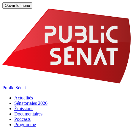
Ouvrir le menu
Public Sénat
Actualités
Sénatoriales 2026
Émissions
Documentaires
Podcasts
Programme