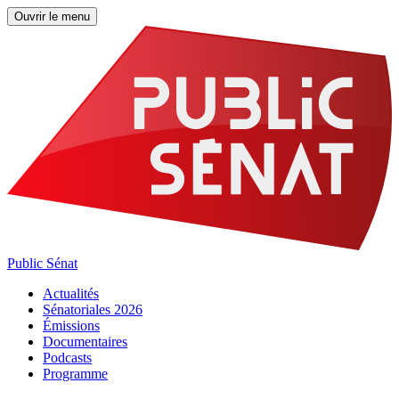
Ouvrir le menu
Public Sénat
Actualités
Sénatoriales 2026
Émissions
Documentaires
Podcasts
Programme