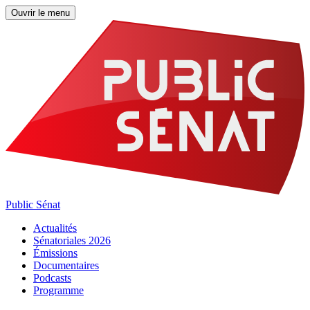
Ouvrir le menu
Public Sénat
Actualités
Sénatoriales 2026
Émissions
Documentaires
Podcasts
Programme