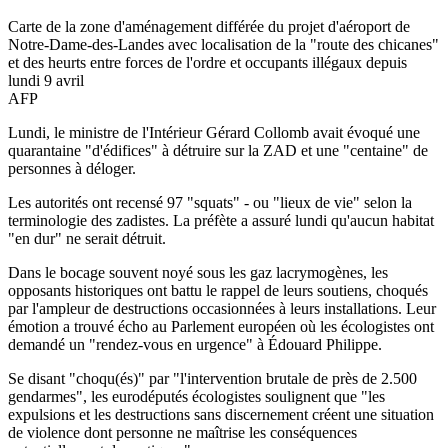
Carte de la zone d'aménagement différée du projet d'aéroport de
Notre-Dame-des-Landes avec localisation de la "route des chicanes"
et des heurts entre forces de l'ordre et occupants illégaux depuis
lundi 9 avril
AFP
Lundi, le ministre de l'Intérieur Gérard Collomb avait évoqué une
quarantaine "d'édifices" à détruire sur la ZAD et une "centaine" de
personnes à déloger.
Les autorités ont recensé 97 "squats" - ou "lieux de vie" selon la
terminologie des zadistes. La préfète a assuré lundi qu'aucun habitat
"en dur" ne serait détruit.
Dans le bocage souvent noyé sous les gaz lacrymogènes, les
opposants historiques ont battu le rappel de leurs soutiens, choqués
par l'ampleur de destructions occasionnées à leurs installations. Leur
émotion a trouvé écho au Parlement européen où les écologistes ont
demandé un "rendez-vous en urgence" à Édouard Philippe.
Se disant "choqu(és)" par "l'intervention brutale de près de 2.500
gendarmes", les eurodéputés écologistes soulignent que "les
expulsions et les destructions sans discernement créent une situation
de violence dont personne ne maîtrise les conséquences