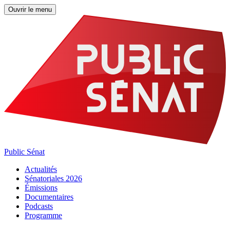
Ouvrir le menu
Public Sénat
Actualités
Sénatoriales 2026
Émissions
Documentaires
Podcasts
Programme