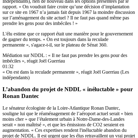
Indépendants), rien de nouveau dans les options présentées par le
rapport. « On voudrait faire croire qu’une décision d’implantation
sur ce site en 1967 n’a jamais fait depuis 1967 la moindre discussion
sur l’aménagement du site actuel ? Il ne faut pas quand même pas
prendre les gens pour des imbéciles ! »
L'élu estime que ce rapport était une manière pour le gouvernement
de gagner du temps. « On est toujours dans la reculade
permanente », s'agace-t-il, sur le plateau de Sénat 360.
Médiation sur NDDL : « Il ne faut pas prendre les gens pour des
imbéciles », réagit Joël Guerriau
01:32
« On est dans la reculade permanente », réagit Joël Guerriau (Les
indépendants)
L’abandon du projet de NDDL « inéluctable » pour
Ronan Dantec
Le sénateur écologiste de la Loire-Atlantique Ronan Dantec,
souligne lui que le réaménagement de l’aéroport actuel serait « bien
moins cher » que l’étalement urbain à Notre-Dame-des-Landes
serait « non maîtrisé », et que les émissions de CO2 seraient en
augmentation. « Ces expertises rendent l'inéluctable abandon du
projet de NDDL. Il est urgent que les élus retravaillent un vrai projet