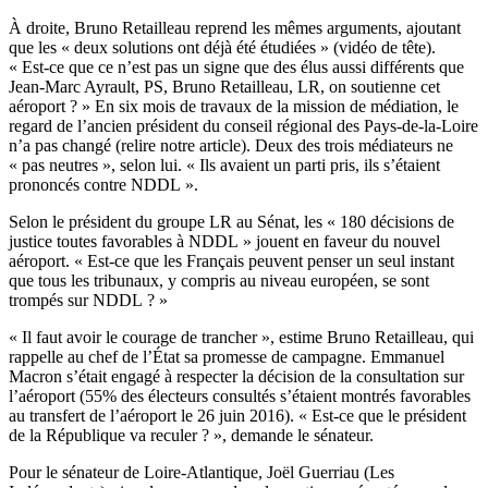
À droite, Bruno Retailleau reprend les mêmes arguments, ajoutant
que les « deux solutions ont déjà été étudiées » (vidéo de tête).
« Est-ce que ce n’est pas un signe que des élus aussi différents que
Jean-Marc Ayrault, PS, Bruno Retailleau, LR, on soutienne cet
aéroport ? » En six mois de travaux de la mission de médiation, le
regard de l’ancien président du conseil régional des Pays-de-la-Loire
n’a pas changé (
relire notre article
). Deux des trois médiateurs ne
« pas neutres », selon lui. « Ils avaient un parti pris, ils s’étaient
prononcés contre NDDL ».
Selon le président du groupe LR au Sénat, les « 180 décisions de
justice toutes favorables à NDDL » jouent en faveur du nouvel
aéroport. « Est-ce que les Français peuvent penser un seul instant
que tous les tribunaux, y compris au niveau européen, se sont
trompés sur NDDL ? »
« Il faut avoir le courage de trancher », estime Bruno Retailleau, qui
rappelle au chef de l’État sa promesse de campagne. Emmanuel
Macron s’était engagé à respecter la décision de la consultation sur
l’aéroport (
55% des électeurs consultés
s’étaient montrés favorables
au transfert de l’aéroport le 26 juin 2016). « Est-ce que le président
de la République va reculer ? », demande le sénateur.
Pour le sénateur de Loire-Atlantique, Joël Guerriau (Les