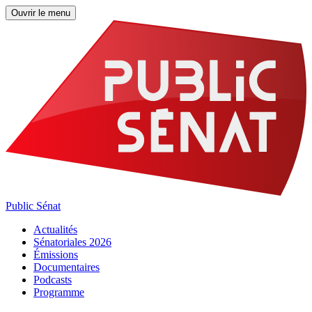
Ouvrir le menu
Public Sénat
Actualités
Sénatoriales 2026
Émissions
Documentaires
Podcasts
Programme