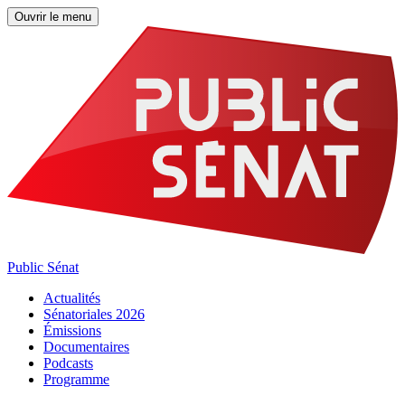
Ouvrir le menu
Public Sénat
Actualités
Sénatoriales 2026
Émissions
Documentaires
Podcasts
Programme