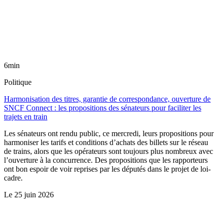
6min
Politique
Harmonisation des titres, garantie de correspondance, ouverture de
SNCF Connect : les propositions des sénateurs pour faciliter les
trajets en train
Les sénateurs ont rendu public, ce mercredi, leurs propositions pour
harmoniser les tarifs et conditions d’achats des billets sur le réseau
de trains, alors que les opérateurs sont toujours plus nombreux avec
l’ouverture à la concurrence. Des propositions que les rapporteurs
ont bon espoir de voir reprises par les députés dans le projet de loi-
cadre.
Le
25 juin 2026