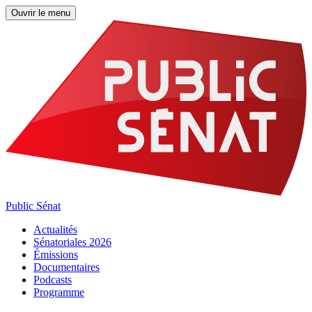
Ouvrir le menu
Public Sénat
Actualités
Sénatoriales 2026
Émissions
Documentaires
Podcasts
Programme