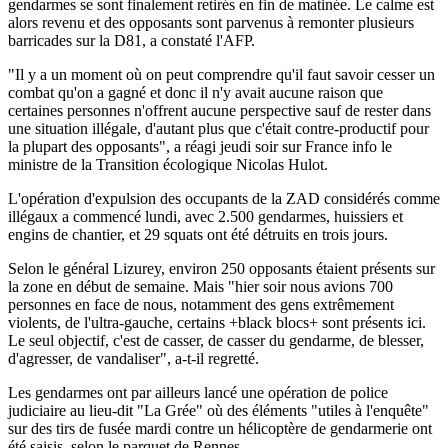
gendarmes se sont finalement retirés en fin de matinée. Le calme est
alors revenu et des opposants sont parvenus à remonter plusieurs
barricades sur la D81, a constaté l'AFP.
"Il y a un moment où on peut comprendre qu'il faut savoir cesser un
combat qu'on a gagné et donc il n'y avait aucune raison que
certaines personnes n'offrent aucune perspective sauf de rester dans
une situation illégale, d'autant plus que c'était contre-productif pour
la plupart des opposants", a réagi jeudi soir sur France info le
ministre de la Transition écologique Nicolas Hulot.
L'opération d'expulsion des occupants de la ZAD considérés comme
illégaux a commencé lundi, avec 2.500 gendarmes, huissiers et
engins de chantier, et 29 squats ont été détruits en trois jours.
Selon le général Lizurey, environ 250 opposants étaient présents sur
la zone en début de semaine. Mais "hier soir nous avions 700
personnes en face de nous, notamment des gens extrêmement
violents, de l'ultra-gauche, certains +black blocs+ sont présents ici.
Le seul objectif, c'est de casser, de casser du gendarme, de blesser,
d'agresser, de vandaliser", a-t-il regretté.
Les gendarmes ont par ailleurs lancé une opération de police
judiciaire au lieu-dit "La Grée" où des éléments "utiles à l'enquête"
sur des tirs de fusée mardi contre un hélicoptère de gendarmerie ont
été saisis, selon le parquet de Rennes.