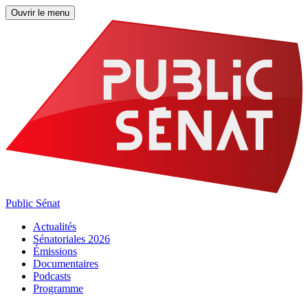
Ouvrir le menu
Public Sénat
Actualités
Sénatoriales 2026
Émissions
Documentaires
Podcasts
Programme