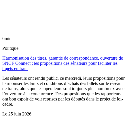
6min
Politique
Harmonisation des titres, garantie de correspondance, ouverture de
SNCF Connect : les propositions des sénateurs pour faciliter les
trajets en train
Les sénateurs ont rendu public, ce mercredi, leurs propositions pour
harmoniser les tarifs et conditions d’achats des billets sur le réseau
de trains, alors que les opérateurs sont toujours plus nombreux avec
l’ouverture à la concurrence. Des propositions que les rapporteurs
ont bon espoir de voir reprises par les députés dans le projet de loi-
cadre.
Le
25 juin 2026