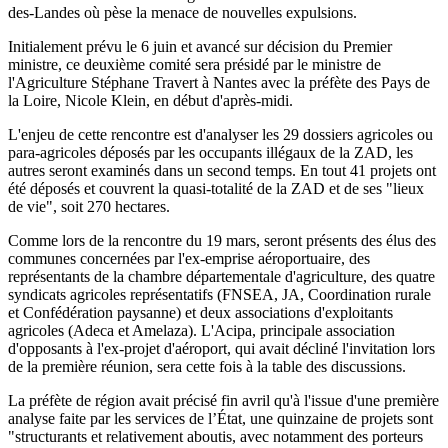
des-Landes où pèse la menace de nouvelles expulsions.
Initialement prévu le 6 juin et avancé sur décision du Premier
ministre, ce deuxième comité sera présidé par le ministre de
l'Agriculture Stéphane Travert à Nantes avec la préfète des Pays de
la Loire, Nicole Klein, en début d'après-midi.
L'enjeu de cette rencontre est d'analyser les 29 dossiers agricoles ou
para-agricoles déposés par les occupants illégaux de la ZAD, les
autres seront examinés dans un second temps. En tout 41 projets ont
été déposés et couvrent la quasi-totalité de la ZAD et de ses "lieux
de vie", soit 270 hectares.
Comme lors de la rencontre du 19 mars, seront présents des élus des
communes concernées par l'ex-emprise aéroportuaire, des
représentants de la chambre départementale d'agriculture, des quatre
syndicats agricoles représentatifs (FNSEA, JA, Coordination rurale
et Confédération paysanne) et deux associations d'exploitants
agricoles (Adeca et Amelaza). L'Acipa, principale association
d'opposants à l'ex-projet d'aéroport, qui avait décliné l'invitation lors
de la première réunion, sera cette fois à la table des discussions.
La préfète de région avait précisé fin avril qu'à l'issue d'une première
analyse faite par les services de l’État, une quinzaine de projets sont
"structurants et relativement aboutis, avec notamment des porteurs