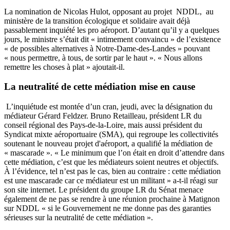
La nomination de Nicolas Hulot, opposant au projet NDDL, au
ministère de la transition écologique et solidaire avait déjà
passablement inquiété les pro aéroport. D’autant qu’il y a quelques
jours, le ministre s’était dit « intimement convaincu » de l’existence
« de possibles alternatives à Notre-Dame-des-Landes » pouvant
« nous permettre, à tous, de sortir par le haut ». « Nous allons
remettre les choses à plat » ajoutait-il.
La neutralité de cette médiation mise en cause
L’inquiétude est montée d’un cran, jeudi, avec la désignation du
médiateur Gérard Feldzer. Bruno Retailleau, président LR du
conseil régional des Pays-de-la-Loire, mais aussi président du
Syndicat mixte aéroportuaire (SMA), qui regroupe les collectivités
soutenant le nouveau projet d'aéroport, a qualifié la médiation de
« mascarade ». « Le minimum que l’on était en droit d’attendre dans
cette médiation, c’est que les médiateurs soient neutres et objectifs.
À l’évidence, tel n’est pas le cas, bien au contraire : cette médiation
est une mascarade car ce médiateur est un militant » a-t-il réagi sur
son site internet. Le président du groupe LR du Sénat menace
également de ne pas se rendre à une réunion prochaine à Matignon
sur NDDL « si le Gouvernement ne me donne pas des garanties
sérieuses sur la neutralité de cette médiation ».