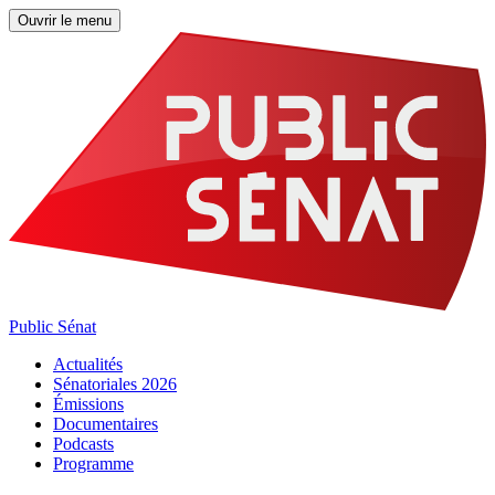
Ouvrir le menu
Public Sénat
Actualités
Sénatoriales 2026
Émissions
Documentaires
Podcasts
Programme