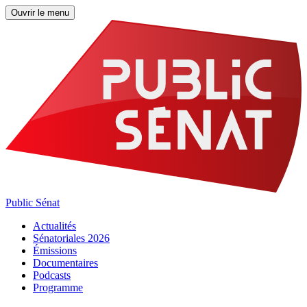
Ouvrir le menu
Public Sénat
Actualités
Sénatoriales 2026
Émissions
Documentaires
Podcasts
Programme