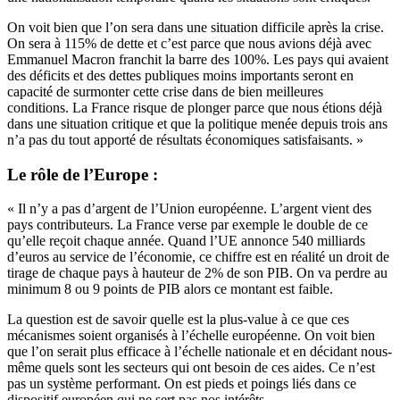
On voit bien que l’on sera dans une situation difficile après la crise.
On sera à 115% de dette et c’est parce que nous avions déjà avec
Emmanuel Macron franchit la barre des 100%.
Les pays qui avaient
des déficits et des dettes publiques moins importants seront en
capacité de surmonter cette crise dans de bien meilleures
conditions.
La France risque de plonger parce que nous étions déjà
dans une situation critique et que la politique menée depuis trois ans
n’a pas du tout apporté de résultats économiques satisfaisants. »
Le rôle de l’Europe
:
« Il n’y a pas d’argent de l’Union européenne. L’argent vient des
pays contributeurs. La France verse par exemple le double de ce
qu’elle reçoit chaque année.
Quand l’UE annonce 540 milliards
d’euros au service de l’économie, ce chiffre est en réalité un droit de
tirage de chaque pays à hauteur de 2% de son PIB. On va perdre au
minimum 8 ou 9 points de PIB alors ce montant est faible.
La question est de savoir quelle est la plus-value à ce que ces
mécanismes soient organisés à l’échelle européenne. On voit bien
que l’on serait plus efficace à l’échelle nationale et en décidant nous-
même quels sont les secteurs qui ont besoin de ces aides.
Ce n’est
pas un système performant.
On est pieds et poings liés dans ce
dispositif européen qui ne sert pas nos intérêts.