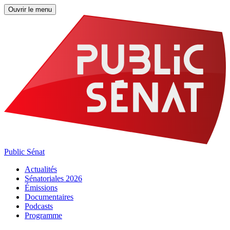
Ouvrir le menu
Public Sénat
Actualités
Sénatoriales 2026
Émissions
Documentaires
Podcasts
Programme