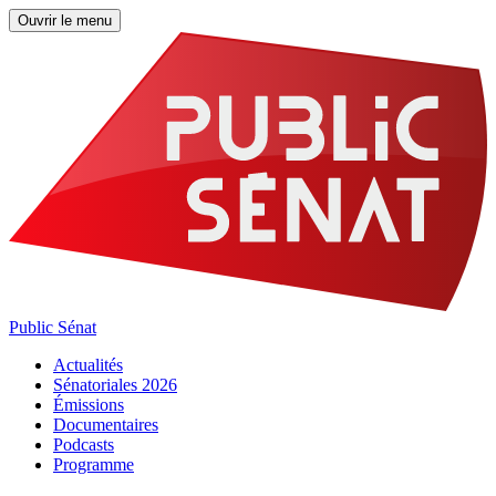
Ouvrir le menu
Public Sénat
Actualités
Sénatoriales 2026
Émissions
Documentaires
Podcasts
Programme