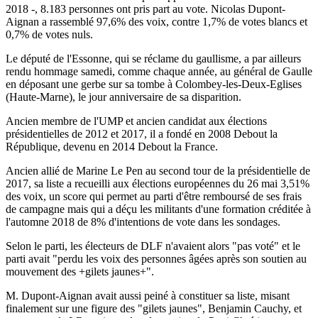
2018 -, 8.183 personnes ont pris part au vote. Nicolas Dupont-
Aignan a rassemblé 97,6% des voix, contre 1,7% de votes blancs et
0,7% de votes nuls.
Le député de l'Essonne, qui se réclame du gaullisme, a par ailleurs
rendu hommage samedi, comme chaque année, au général de Gaulle
en déposant une gerbe sur sa tombe à Colombey-les-Deux-Eglises
(Haute-Marne), le jour anniversaire de sa disparition.
Ancien membre de l'UMP et ancien candidat aux élections
présidentielles de 2012 et 2017, il a fondé en 2008 Debout la
République, devenu en 2014 Debout la France.
Ancien allié de Marine Le Pen au second tour de la présidentielle de
2017, sa liste a recueilli aux élections européennes du 26 mai 3,51%
des voix, un score qui permet au parti d'être remboursé de ses frais
de campagne mais qui a déçu les militants d'une formation créditée à
l'automne 2018 de 8% d'intentions de vote dans les sondages.
Selon le parti, les électeurs de DLF n'avaient alors "pas voté" et le
parti avait "perdu les voix des personnes âgées après son soutien au
mouvement des +gilets jaunes+".
M. Dupont-Aignan avait aussi peiné à constituer sa liste, misant
finalement sur une figure des "gilets jaunes", Benjamin Cauchy, et