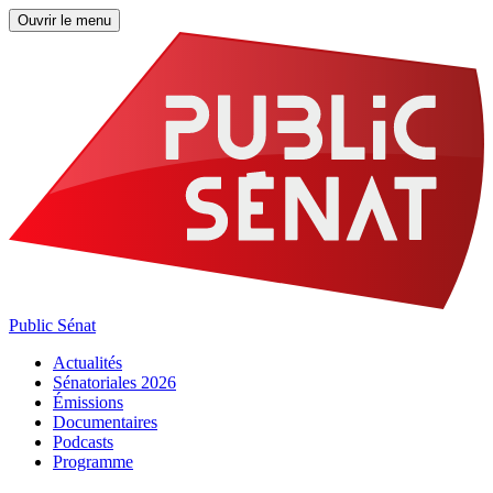
Ouvrir le menu
Public Sénat
Actualités
Sénatoriales 2026
Émissions
Documentaires
Podcasts
Programme