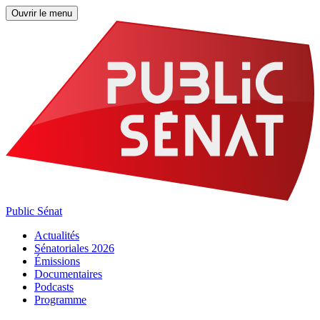
Ouvrir le menu
Public Sénat
Actualités
Sénatoriales 2026
Émissions
Documentaires
Podcasts
Programme