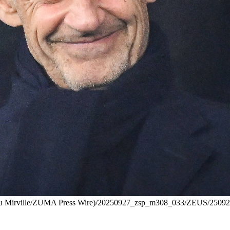
tthieu Mirville/ZUMA Press Wire)/20250927_zsp_m308_033/ZEUS/2509