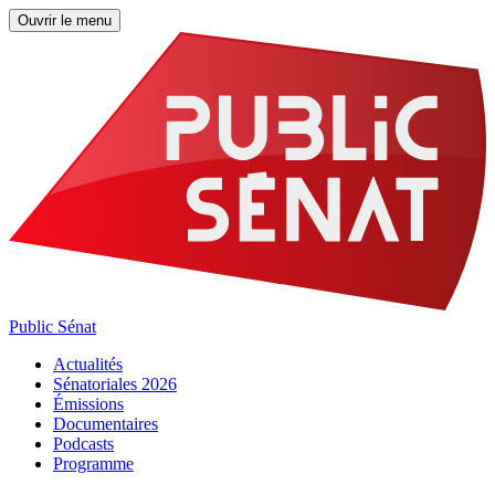
Ouvrir le menu
Public Sénat
Actualités
Sénatoriales 2026
Émissions
Documentaires
Podcasts
Programme