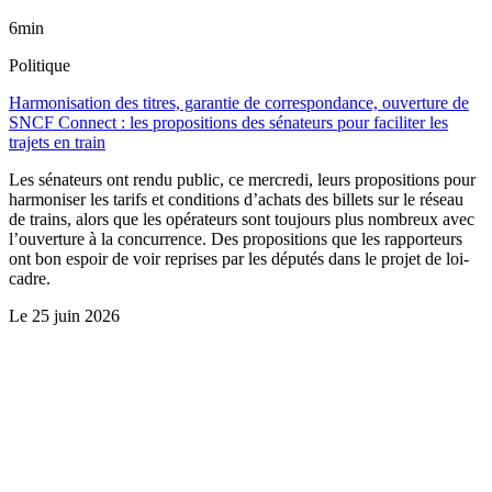
6min
Politique
Harmonisation des titres, garantie de correspondance, ouverture de
SNCF Connect : les propositions des sénateurs pour faciliter les
trajets en train
Les sénateurs ont rendu public, ce mercredi, leurs propositions pour
harmoniser les tarifs et conditions d’achats des billets sur le réseau
de trains, alors que les opérateurs sont toujours plus nombreux avec
l’ouverture à la concurrence. Des propositions que les rapporteurs
ont bon espoir de voir reprises par les députés dans le projet de loi-
cadre.
Le
25 juin 2026