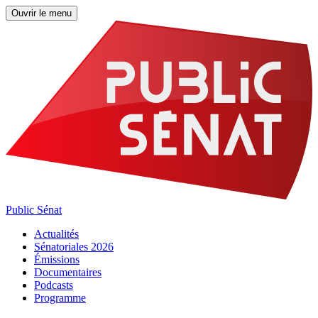
Ouvrir le menu
Public Sénat
Actualités
Sénatoriales 2026
Émissions
Documentaires
Podcasts
Programme