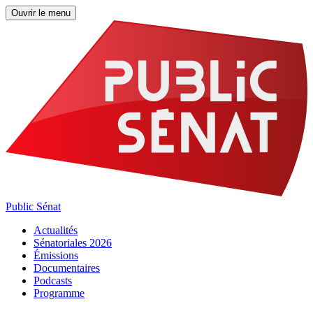
Ouvrir le menu
Public Sénat
Actualités
Sénatoriales 2026
Émissions
Documentaires
Podcasts
Programme