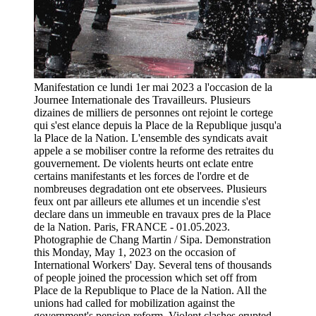
Manifestation ce lundi 1er mai 2023 a l'occasion de la
Journee Internationale des Travailleurs. Plusieurs
dizaines de milliers de personnes ont rejoint le cortege
qui s'est elance depuis la Place de la Republique jusqu'a
la Place de la Nation. L'ensemble des syndicats avait
appele a se mobiliser contre la reforme des retraites du
gouvernement. De violents heurts ont eclate entre
certains manifestants et les forces de l'ordre et de
nombreuses degradation ont ete observees. Plusieurs
feux ont par ailleurs ete allumes et un incendie s'est
declare dans un immeuble en travaux pres de la Place
de la Nation. Paris, FRANCE - 01.05.2023.
Photographie de Chang Martin / Sipa. Demonstration
this Monday, May 1, 2023 on the occasion of
International Workers' Day. Several tens of thousands
of people joined the procession which set off from
Place de la Republique to Place de la Nation. All the
unions had called for mobilization against the
government's pension reform. Violent clashes erupted