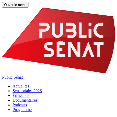
Ouvrir le menu
Public Sénat
Actualités
Sénatoriales 2026
Émissions
Documentaires
Podcasts
Programme