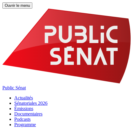
Ouvrir le menu
Public Sénat
Actualités
Sénatoriales 2026
Émissions
Documentaires
Podcasts
Programme