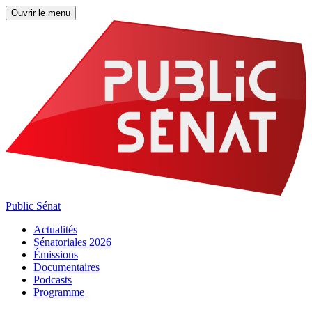
Ouvrir le menu
Public Sénat
Actualités
Sénatoriales 2026
Émissions
Documentaires
Podcasts
Programme