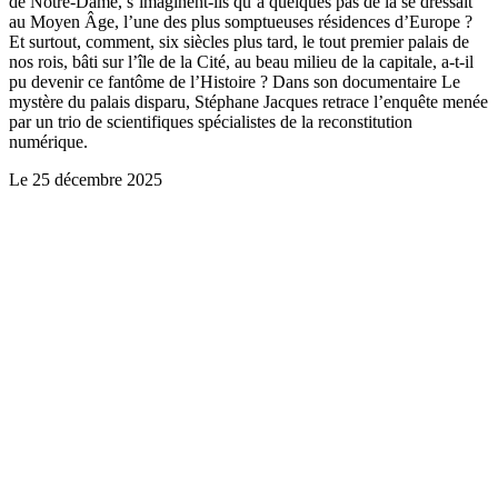
de Notre-Dame, s’imaginent-ils qu’à quelques pas de là se dressait
au Moyen Âge, l’une des plus somptueuses résidences d’Europe ?
Et surtout, comment, six siècles plus tard, le tout premier palais de
nos rois, bâti sur l’île de la Cité, au beau milieu de la capitale, a-t-il
pu devenir ce fantôme de l’Histoire ? Dans son documentaire Le
mystère du palais disparu, Stéphane Jacques retrace l’enquête menée
par un trio de scientifiques spécialistes de la reconstitution
numérique.
Le
25 décembre 2025