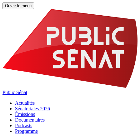
Ouvrir le menu
Public Sénat
Actualités
Sénatoriales 2026
Émissions
Documentaires
Podcasts
Programme