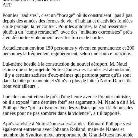
AFP
Pour les "zadistes", c'est un "bocage" où ils construisent "pas à pas
depuis des années des formes de vie, d'habitat et d'activités fondées
sur le partage, la rencontre". Pour les autorités, la Zad ressemble
plutôt à un "camp retranché", avec des "militants extrémistes" prêts
à en découdre violemment avec les forces de l'ordre.
Actuellement environ 150 personnes y vivent en permanence et 200
personnes la fréquentent régulièrement, selon une source policière.
Lui-même hostile à la construction du nouvel aéroport, M. Naud
estime que si le projet de Notre-Dames-des-Landes est abandonné,
"il y a certains zadistes d'eux-mêmes qui partiront parce qu'ils sont
dans la lutte permanente et s'il n'y a plus de lutte à Notre-Dame, ils
iront voir ailleurs".
Lors de son entretien de près d'une heure avec le Premier ministre,
où il a exposé "une dernière fois" ses arguments, M. Naud a dit à M.
Philippe être "prêt à discuter avec les zadistes qui sont là depuis des
années pour ne pas sombrer dans la violence", a-t-il rapporté.
Après sa visite à Notre-Dames-des-Landes, Édouard Philippe s'est
également entretenu avec Johanna Rolland, maire de Nantes et
membre du Syndicat mixte aéroportuaire du Grand-Ouest favorable