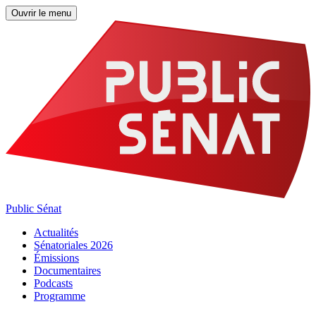
Ouvrir le menu
Public Sénat
Actualités
Sénatoriales 2026
Émissions
Documentaires
Podcasts
Programme