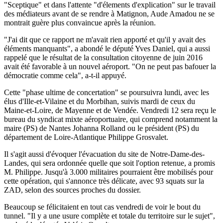
"Sceptique" et dans l'attente "d'élements d'explication" sur le travail
des médiateurs avant de se rendre à Matignon, Aude Amadou ne se
montrait guère plus convaincue après la réunion.
"J'ai dit que ce rapport ne m'avait rien apporté et qu'il y avait des
éléments manquants", a abondé le député Yves Daniel, qui a aussi
rappelé que le résultat de la consultation citoyenne de juin 2016
avait été favorable à un nouvel aéroport. "On ne peut pas bafouer la
démocratie comme cela", a-t-il appuyé.
Cette "phase ultime de concertation" se poursuivra lundi, avec les
élus d'Ille-et-Vilaine et du Morbihan, suivis mardi de ceux du
Maine-et-Loire, de Mayenne et de Vendée. Vendredi 12 sera reçu le
bureau du syndicat mixte aéroportuaire, qui comprend notamment la
maire (PS) de Nantes Johanna Rolland ou le président (PS) du
département de Loire-Atlantique Philippe Grosvalet.
Il s'agit aussi d'évoquer l'évacuation du site de Notre-Dame-des-
Landes, qui sera ordonnée quelle que soit l'option retenue, a promis
M. Philippe. Jusqu'à 3.000 militaires pourraient être mobilisés pour
cette opération, qui s'annonce très délicate, avec 93 squats sur la
ZAD, selon des sources proches du dossier.
Beaucoup se félicitaient en tout cas vendredi de voir le bout du
tunnel. "Il y a une usure complète et totale du territoire sur le sujet",