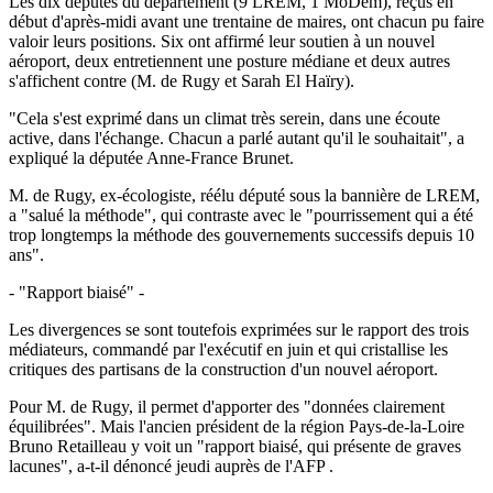
Les dix députés du département (9 LREM, 1 MoDem), reçus en
début d'après-midi avant une trentaine de maires, ont chacun pu faire
valoir leurs positions. Six ont affirmé leur soutien à un nouvel
aéroport, deux entretiennent une posture médiane et deux autres
s'affichent contre (M. de Rugy et Sarah El Haïry).
"Cela s'est exprimé dans un climat très serein, dans une écoute
active, dans l'échange. Chacun a parlé autant qu'il le souhaitait", a
expliqué la députée Anne-France Brunet.
M. de Rugy, ex-écologiste, réélu député sous la bannière de LREM,
a "salué la méthode", qui contraste avec le "pourrissement qui a été
trop longtemps la méthode des gouvernements successifs depuis 10
ans".
- "Rapport biaisé" -
Les divergences se sont toutefois exprimées sur le rapport des trois
médiateurs, commandé par l'exécutif en juin et qui cristallise les
critiques des partisans de la construction d'un nouvel aéroport.
Pour M. de Rugy, il permet d'apporter des "données clairement
équilibrées". Mais l'ancien président de la région Pays-de-la-Loire
Bruno Retailleau y voit un "rapport biaisé, qui présente de graves
lacunes", a-t-il dénoncé jeudi auprès de l'AFP .