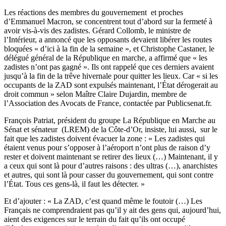
Les réactions des membres du gouvernement et proches
d’Emmanuel Macron, se concentrent tout d’abord sur la fermeté à
avoir vis-à-vis des zadistes. Gérard Collomb, le ministre de
l’Intérieur, a annoncé que les opposants devaient libérer les routes
bloquées « d’ici à la fin de la semaine », et Christophe Castaner, le
délégué général de la République en marche, a affirmé que « les
zadistes n’ont pas gagné ». Ils ont rappelé que ces derniers avaient
jusqu’à la fin de la trêve hivernale pour quitter les lieux. Car « si les
occupants de la ZAD sont expulsés maintenant, l’État dérogerait au
droit commun » selon Maître Claire Dujardin, membre de
l’Association des Avocats de France, contactée par Publicsenat.fr.
François Patriat, président du groupe La République en Marche au
Sénat et sénateur (LREM) de la Côte-d’Or, insiste, lui aussi, sur le
fait que les zadistes doivent évacuer la zone : « Les zadistes qui
étaient venus pour s’opposer à l’aéroport n’ont plus de raison d’y
rester et doivent maintenant se retirer des lieux (…) Maintenant, il y
a ceux qui sont là pour d’autres raisons : des ultras (…), anarchistes
et autres, qui sont là pour casser du gouvernement, qui sont contre
l’État. Tous ces gens-là, il faut les détecter. »
Et d’ajouter : « La ZAD, c’est quand même le foutoir (…) Les
Français ne comprendraient pas qu’il y ait des gens qui, aujourd’hui,
aient des exigences sur le terrain du fait qu’ils ont occupé