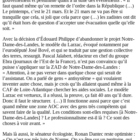
gouvernement et pessimiste quant à la suite des évènements : « Il
faut quand même qu’on remette de l’ordre dans la République (…)
Le printemps, c’est le 21 mars. Et le 21 mars ne va pas être si
tranquille que cela, si joli que cela parce que (…) les zadistes ont dit
qu’il était hors de question d’accepter une évacuation quelle qu’elle
soit. »
Avec la décision d’Édouard Philippe d’abandonner le projet Notre-
Dame-des-Landes, le modèle du Larzac, évoqué notamment par
l’eurodéputé José Bové, et qui se traduit par une gestion collective
des terres, ressurgit. Pascal Jalabert, rédacteur en chef du groupe
Ebra (journaux de l’Est de la France), n’est pas convaincu qu’il
puisse s’appliquer sur la ZAD de Notre-Dame-des-Landes :
« Attention, à ne pas verser dans quelque chose qui serait de
l’assistanat. On a parlé de gens « antisystème » qui voulaient
inventer autre chose, mais je crois qu’ils allaient quand même à la
CAF de Loire-Atlantique chercher les aides sociales. Le modèle
Larzac est vertueux, il a réussi, la preuve, ça fait 40 ans qu’il dure.
Donc il faut le structurer. (…) Il fonctionne aussi parce que c’est
quand même une zone AOC avec des gens très compétents qui
savent faire de la qualité. Les conditions sont-elles requises [à Notre-
Dame-des-Landes] ? Le professionnalisme est-il là ? Ce sont des
choses à voir avant. »
Mais là aussi, le sénateur écologiste, Ronan Dantec reste optimiste :
« On n’est pas très loin de Nantes. On va être sur un territoire, qui