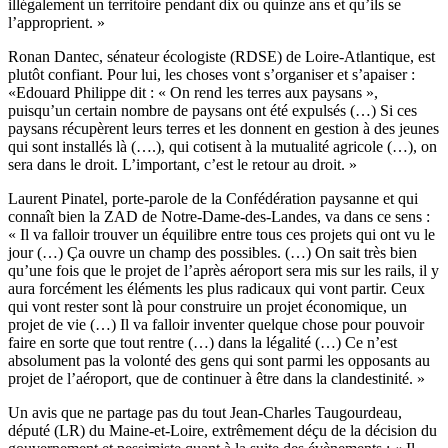
illégalement un territoire pendant dix ou quinze ans et qu’ils se
l’approprient. »
Ronan Dantec, sénateur écologiste (RDSE) de Loire-Atlantique, est
plutôt confiant. Pour lui, les choses vont s’organiser et s’apaiser :
«Edouard Philippe dit : « On rend les terres aux paysans »,
puisqu’un certain nombre de paysans ont été expulsés (…) Si ces
paysans récupèrent leurs terres et les donnent en gestion à des jeunes
qui sont installés là (….), qui cotisent à la mutualité agricole (…), on
sera dans le droit. L’important, c’est le retour au droit. »
Laurent Pinatel, porte-parole de la Confédération paysanne et qui
connaît bien la ZAD de Notre-Dame-des-Landes, va dans ce sens :
« Il va falloir trouver un équilibre entre tous ces projets qui ont vu le
jour (…) Ça ouvre un champ des possibles. (…) On sait très bien
qu’une fois que le projet de l’après aéroport sera mis sur les rails, il y
aura forcément les éléments les plus radicaux qui vont partir. Ceux
qui vont rester sont là pour construire un projet économique, un
projet de vie (…) Il va falloir inventer quelque chose pour pouvoir
faire en sorte que tout rentre (…) dans la légalité (…) Ce n’est
absolument pas la volonté des gens qui sont parmi les opposants au
projet de l’aéroport, que de continuer à être dans la clandestinité. »
Un avis que ne partage pas du tout Jean-Charles Taugourdeau,
député (LR) du Maine-et-Loire, extrêmement déçu de la décision du