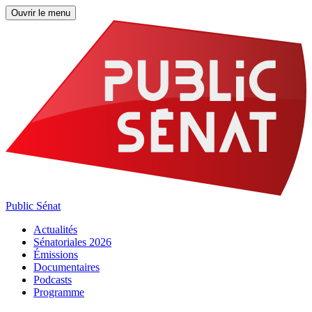
Ouvrir le menu
Public Sénat
Actualités
Sénatoriales 2026
Émissions
Documentaires
Podcasts
Programme